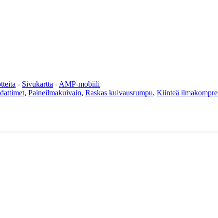
teita
-
Sivukartta
-
AMP-mobiili
dattimet
,
Paineilmakuivain
,
Raskas kuivausrumpu
,
Kiinteä ilmakompre