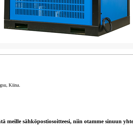
gsu, Kiina.
jätä meille sähköpostiosoitteesi, niin otamme sinuun yht