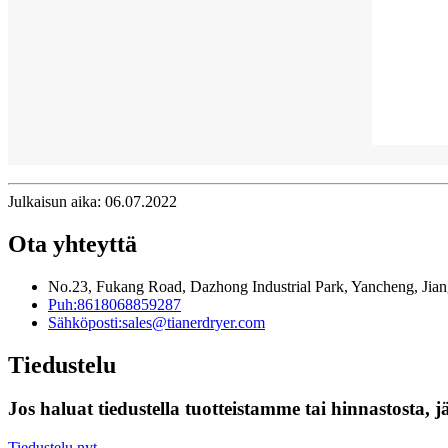
Julkaisun aika: 06.07.2022
Ota yhteyttä
No.23, Fukang Road, Dazhong Industrial Park, Yancheng, Jian
Puh:
8618068859287
Sähköposti:
sales@tianerdryer.com
Tiedustelu
Jos haluat tiedustella tuotteistamme tai hinnastosta, 
Tiedustelu nyt