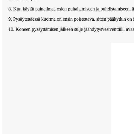
8. Kun käytät paineilmaa osien puhaltamiseen ja puhdistamiseen, älä
9. Pysäytettäessä kuorma on ensin poistettava, sitten pääkytkin on i
10. Koneen pysäyttämisen jälkeen sulje jäähdytysvesiventtiili, avaa il