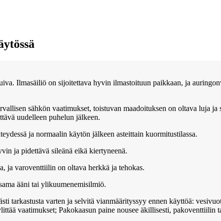
ytössä
iva. Ilmasäiliö on sijoitettava hyvin ilmastoituun paikkaan, ja auringo
rvallisen sähkön vaatimukset, toistuvan maadoituksen on oltava luja ja
ettävä uudelleen puhelun jälkeen.
eydessä ja normaalin käytön jälkeen asteittain kuormitustilassa.
vin ja pidettävä sileänä eikä kiertyneenä.
a, ja varoventtiilin on oltava herkkä ja tehokas.
la sama ääni tai ylikuumenemisilmiö.
ömästi tarkastusta varten ja selvitä vianmäärityssyy ennen käyttöä: vesiv
littää vaatimukset; Pakokaasun paine nousee äkillisesti, pakoventtiilin t