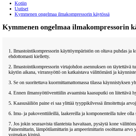
Kotiin
Uutiset
Kymmenen ongelmaa ilmakompressorin käytössä
Kymmenen ongelmaa ilmakompressorin kä
1. Ilmastointikompressorin käyttöympäristön on oltava puhdas ja ku
ehdottomasti kielletty.
2. Ilmastointikompressorin virtajohdon asennuksen on täytettävä tu
käytön aikana, virransyöttö on katkaistava välittömästi ja käynnist
3. Se on suoritettava kuormittamattomassa tilassa käynnistyksen yht
4. Ennen ilmansyöttöventtiilin avaamista kaasuputki on liitettävä hy
5. Kaasusäiliön paine ei saa ylittää tyyppikilvessä ilmoitettuja arvoj
6. Imu- ja pakoventtiileillä, laakereilla ja komponenteilla tulee ol
7. Jos jokin seuraavista tilanteista havaitaan, pysäytä kone välitt
Painemittarin, lämpötilamittarin ja ampeerimittarin osoittama arvo y
voimakas kipinä.