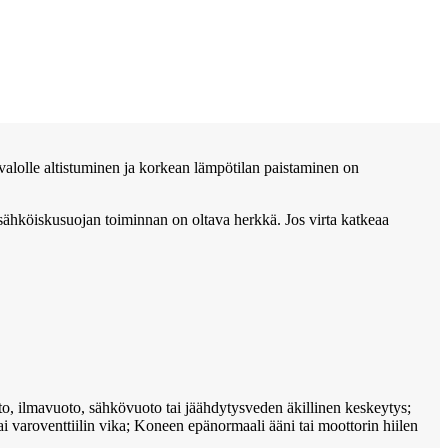
nvalolle altistuminen ja korkean lämpötilan paistaminen on
 sähköiskusuojan toiminnan on oltava herkkä. Jos virta katkeaa
uoto, ilmavuoto, sähkövuoto tai jäähdytysveden äkillinen keskeytys;
ai varoventtiilin vika; Koneen epänormaali ääni tai moottorin hiilen