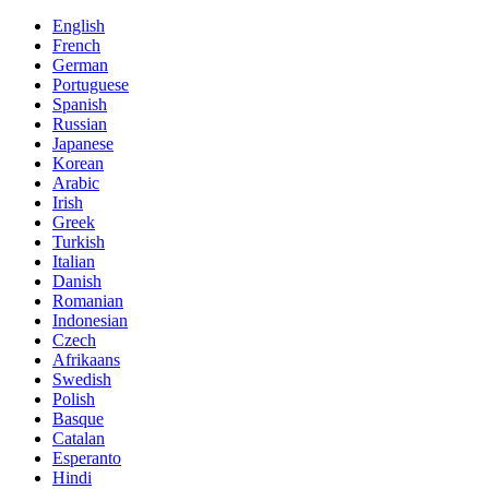
English
French
German
Portuguese
Spanish
Russian
Japanese
Korean
Arabic
Irish
Greek
Turkish
Italian
Danish
Romanian
Indonesian
Czech
Afrikaans
Swedish
Polish
Basque
Catalan
Esperanto
Hindi