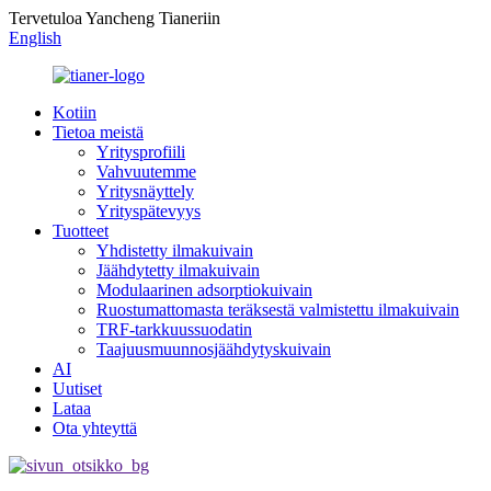
Tervetuloa Yancheng Tianeriin
English
Kotiin
Tietoa meistä
Yritysprofiili
Vahvuutemme
Yritysnäyttely
Yrityspätevyys
Tuotteet
Yhdistetty ilmakuivain
Jäähdytetty ilmakuivain
Modulaarinen adsorptiokuivain
Ruostumattomasta teräksestä valmistettu ilmakuivain
TRF-tarkkuussuodatin
Taajuusmuunnosjäähdytyskuivain
AI
Uutiset
Lataa
Ota yhteyttä