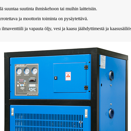
 suuntaa suutinta ihmiskehoon tai muihin laitteisiin.
rrotettava ja moottorin toiminta on pysäytettävä.
maventtiili ja vapauta öljy, vesi ja kaasu jäähdyttimestä ja kaasusäiliöst